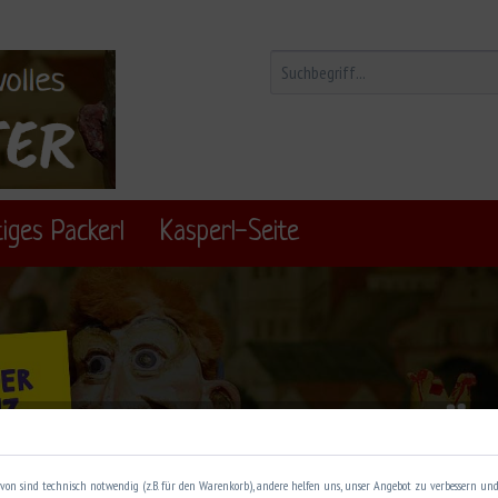
iges Packerl
Kasperl-Seite
von sind technisch notwendig (z.B. für den Warenkorb), andere helfen uns, unser Angebot zu verbessern und