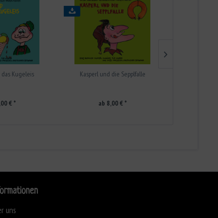
 das Kugeleis
Kasperl und die Sepplfalle
Kasperl und 
B
,00 € *
ab 8,00 € *
ab 
formationen
r uns