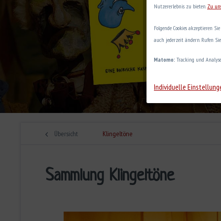
Nutzererlebnis zu bieten.
Zu un
Folgende Cookies akzeptieren Si
auch jederzeit ändern. Rufen Si
Matomo:
Tracking und Analys
Individuelle Einstellung
Übersicht
Klingeltöne
Sammlung Klingeltöne