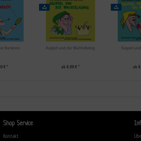
er Kornkreis
Kasperl und der Wachtelkönig
Kasperl und
0 € *
ab 8,00 € *
ab 8
Shop Service
In
Kontakt
Übe