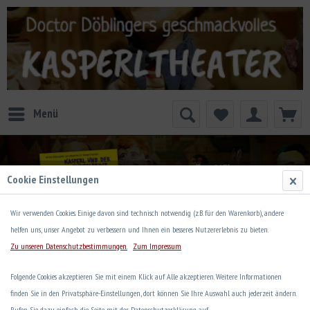
Menü
Cookie Einstellungen
Wir verwenden Cookies. Einige davon sind technisch notwendig (z.B. für den Warenkorb), andere
helfen uns, unser Angebot zu verbessern und Ihnen ein besseres Nutzererlebnis zu bieten.
Zu unseren Datenschutzbestimmungen.
Zum Impressum
Produkte von Doctor Döblingers geschmackvolles
Folgende Cookies akzeptieren Sie mit einem Klick auf Alle akzeptieren. Weitere Informationen
Kasperltheater
finden Sie in den Privatsphäre-Einstellungen, dort können Sie Ihre Auswahl auch jederzeit ändern.
Rufen Sie dazu einfach die Seite mit der Datenschutzerklärung auf.