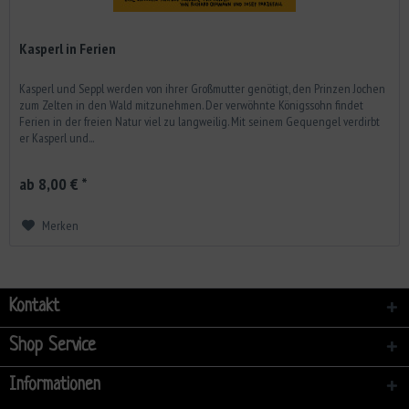
Kasperl in Ferien
Kasperl und Seppl werden von ihrer Großmutter genötigt, den Prinzen Jochen
zum Zelten in den Wald mitzunehmen. Der verwöhnte Königssohn findet
Ferien in der freien Natur viel zu langweilig. Mit seinem Gequengel verdirbt
er Kasperl und...
ab 8,00 € *
Merken
Kontakt
Shop Service
Informationen