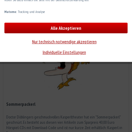
Matomo:
Tracking und Analyse
Alle Akzeptieren
Nur technisch notwendige akzeptieren
Individuelle Einstellungen
Sommerpackerl
Doctor Döblingers geschmackvolles Kasperltheater hat ein "Sommerpackerl"
geschnürt. Es besteht aus diesen vier Artikeln zum Sparpreis 40,00 Euro
Hörspiel-CDs mit Download-Code und ist nur kurze Zeit erhältlich: Kasperl in