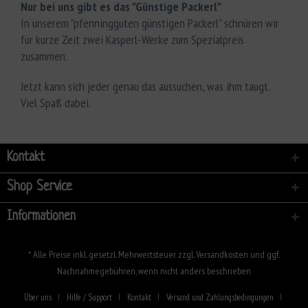
Nur bei uns gibt es das "Günstige Packerl"
In unserem "pfenningguten günstigen Packerl" schnüren wir
für kurze Zeit zwei Kasperl-Werke zum Spezialpreis
zusammen.
Jetzt kann sich jeder genau das aussuchen, was ihm taugt.
Viel Spaß dabei.
Kontakt
Shop Service
Informationen
* Alle Preise inkl. gesetzl. Mehrwertsteuer zzgl.
Versandkosten
und ggf.
Nachnahmegebühren, wenn nicht anders beschrieben
Über uns
Hilfe / Support
Kontakt
Versand und Zahlungsbedingungen