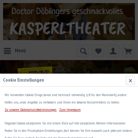
Menü
Cookie Einstellungen
Wir verwenden Cookies. Einige davon sind technisch notwendig (z.B. für den Warenkorb), andere
helfen uns, unser Angebot zu verbessern und Ihnen ein besseres Nutzererlebnis zu bieten.
Zu unseren Datenschutzbestimmungen.
Zum Impressum
Servus Kasperlgemeinde
Folgende Cookies akzeptieren Sie mit einem Klick auf Alle akzeptieren. Weitere Informationen
finden Sie in den Privatsphäre-Einstellungen, dort können Sie Ihre Auswahl auch jederzeit ändern.
Hier gibt’s Kasperltheater für daheim in Hörspielform, und
Rufen Sie dazu einfach die Seite mit der Datenschutzerklärung auf.