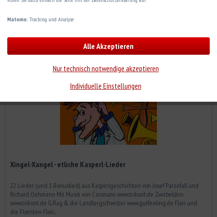
Matomo:
Tracking und Analyse
Alle Akzeptieren
Nur technisch notwendige akzeptieren
Individuelle Einstellungen
Xingel-Xangel - etliche Kasperl-Lieder
22 Lieder (und 1 Bonuslied) aus Kasperlgeschichten von Josef Parzefall und
Richard Oehmann Mit Musik von Coconami www.trikont.de Zwirbeldirn
www.trikont.de G.Rag & die Landlergschwister www.gutfeeling.de Flori und
die Floristen Flori...