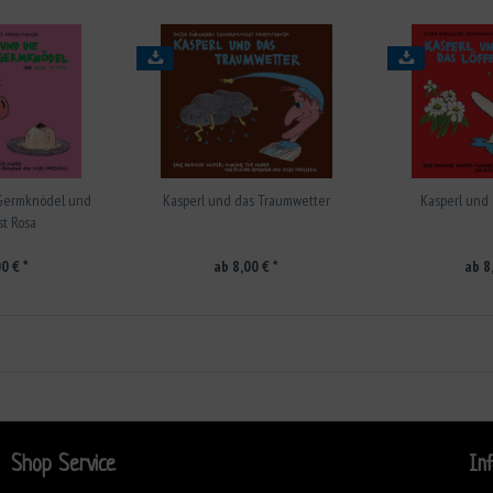
 Germknödel und
Kasperl und das Traumwetter
Kasperl und 
st Rosa
0 € *
ab 8,00 € *
ab 8
Shop Service
In