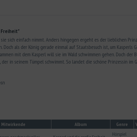
Freiheit"
 sie sich einfach nimmt. Anders hingegen ergeht es der lieblichen Prinze
n. Doch als der König gerade einmal auf Staatsbesuch ist, um Kasperls
Zusammen mit dem Kasperl will sie im Wald schwimmen gehen. Doch der B
 der in seinem Tümpel schwimmt. So landet die schöne Prinzessin im G
osn
Mitwirkende
Album
Genre
Hörspiel
ingers geschmackvolles
Kasperl und die große Freiheit