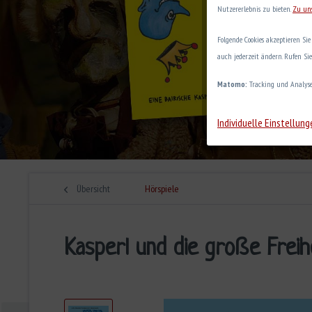
Nutzererlebnis zu bieten.
Zu un
Folgende Cookies akzeptieren Si
auch jederzeit ändern. Rufen Si
Matomo:
Tracking und Analys
Individuelle Einstellung
Übersicht
Hörspiele
Kasperl und die große Freih