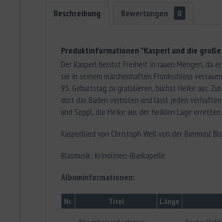
Beschreibung
Bewertungen
0
Produktinformationen "Kasperl und die große 
Der Kasperl besitzt Freiheit in rauen Mengen, da er
sie in seinem märchenhaften Prunkschloss versauer
95. Geburtstag zu gratulieren, büchst Heike aus. 
dort das Baden verboten und lässt jeden verhaften,
und Seppl, die Heike aus der heiklen Lage erretten.
Kasperllied von Christoph Well von der Biermösl Bl
Blasmusik: Krinolinen-Blaskapelle
Albuminformationen:
Nr.
Titel
Länge
Alle miteinand schreien
Doctor Döbl