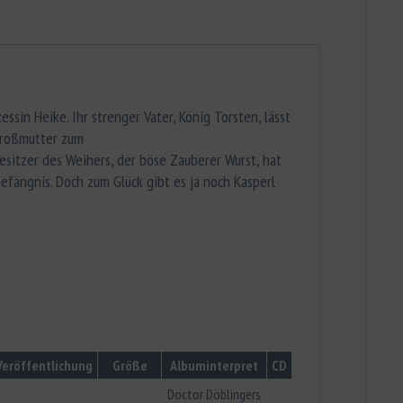
ssin Heike. Ihr strenger Vater, König Torsten, lässt
 Großmutter zum
esitzer des Weihers, der böse Zauberer Wurst, hat
efängnis. Doch zum Glück gibt es ja noch Kasperl
Veröffentlichung
Größe
Albuminterpret
CD
Doctor Döblingers