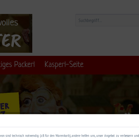
iges Packerl
Kasperl-Seite
von sind technisch notwendig (z.B. für den Warenkorb), andere helfen uns, unser Angebot zu verbessern und