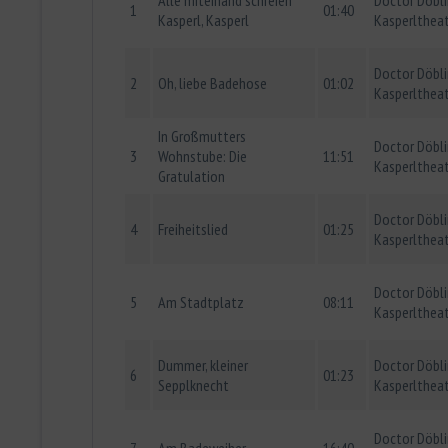
1
01:40
Kasperl, Kasperl
Kasperltheat
Doctor Döbl
2
Oh, liebe Badehose
01:02
Kasperlthea
In Großmutters
Doctor Döbl
3
Wohnstube: Die
11:51
Kasperlthea
Gratulation
Doctor Döbl
4
Freiheitslied
01:25
Kasperlthea
Doctor Döbl
5
Am Stadtplatz
08:11
Kasperlthea
Dummer, kleiner
Doctor Döbl
6
01:23
Sepplknecht
Kasperlthea
Doctor Döbl
7
Am Badeweiher
16:40