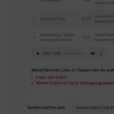
Kasperlthea
Doctor Döbl
8
Auf und Ab Polka
03:05
Kasperlthea
Abmoderation - Kasperl
Doctor Döbl
9
02:02
und die große Freiheit
Kasperlthea
Weiterführende Links zu "Kasperl und die groß
Fragen zum Artikel?
Weitere Artikel von Doctor Döblingers geschmac
Kunden kauften auch
Kunden haben sich e