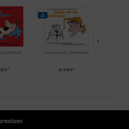
das Löffelkraut
Kasperl und der Schneekönig
Kasperl und d
,00 € *
ab 8,00 € *
ab 
formationen