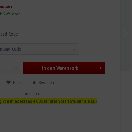
sandkosten
bis 3 Werktage
load-Code
In den
Warenkorb
Merken
Bewerten
DD01.CD.1
g von mindestens 4 CDs erhalten Sie 15% auf die CD-